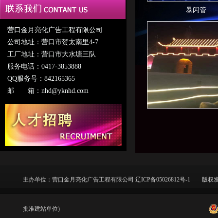
新产品
点光源系列
暴闪管
LED穿孔灯
营口金月亮化广告工程有限公司
公司地址：营口市贺太南里4-7
模组系列
工厂地址：营口市大水塘三队
服务电话：0417-3853888
大功率系列
QQ服务号：842165365
流行灯系列
邮 箱：nhd@yknhd.com
光纤系列
花树灯系列
塑花灯
控制器
主办单位：
营口金月亮化广告工程有限公司
辽ICP备05026812号-1
版权发
电源
批准建站单位)