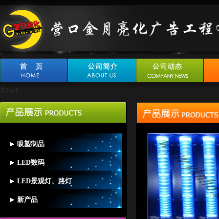
支Flash
吸塑制品
LED数码
吸塑灯箱
LED景观灯、路灯
LED外露字
吸塑字
新产品
LED景观灯、路灯
数码管系列
吸塑标识及异型