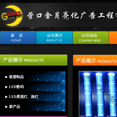
支Flash
吸塑制品
LED数码
吸塑灯箱
LED景观灯、路灯
LED外露字
吸塑字
新产品
LED景观灯、路灯
数码管系列
吸塑标识及异型