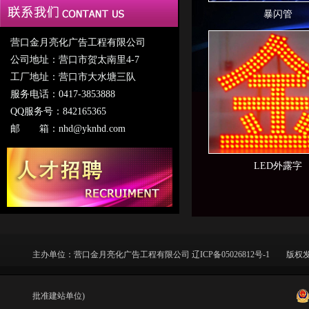
新产品
点光源系列
暴闪管
LED穿孔灯
营口金月亮化广告工程有限公司
公司地址：营口市贺太南里4-7
模组系列
工厂地址：营口市大水塘三队
服务电话：0417-3853888
大功率系列
QQ服务号：842165365
流行灯系列
邮 箱：nhd@yknhd.com
光纤系列
LED外露字
花树灯系列
塑花灯
控制器
主办单位：
营口金月亮化广告工程有限公司
辽ICP备05026812号-1
版权发
电源
批准建站单位)